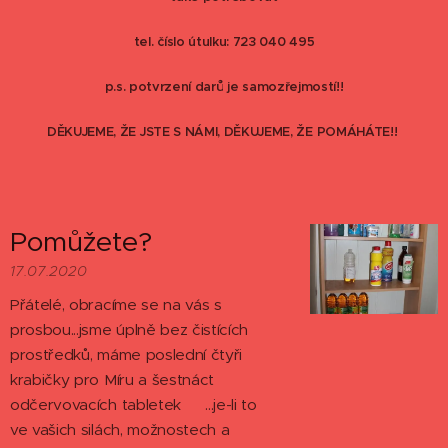
tel. číslo útulku: 723 040 495
p.s. potvrzení darů je samozřejmostí!!
DĚKUJEME, ŽE JSTE S NÁMI, DĚKUJEME, ŽE POMÁHÁTE!!
Pomůžete?
17.07.2020
Přátelé, obracíme se na vás s
prosbou...jsme úplně bez čistících
prostředků, máme poslední čtyři
krabičky pro Míru a šestnáct
odčervovacích tabletek ☹...je-li to
ve vašich silách, možnostech a