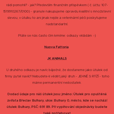
rádi pomohli? - jak? Především finančním příspěvkem ( č. účtu: 107-
1519910267/0100) - granule nakupujeme opravdu kvalitní s množstevní
slevou, v útulku to ani jinak nejde a veterinární péči poskytujeme
nadstandartní.
Ptáte se nás často čím krmíme: odkazy vkládám :-)
Nuova Fattoria
JK ANIMALS
U druhého odkazu je navíc báječné, že dostaneme jako útulek od
firmy pytel navíc!! Nebudete-li vědět jaký druh - JEHNĚ S RÝŽÍ - toho
máme permanentní nedostatek.
Dodací údaje pro náš útulek jsou: jméno: Útulek pro opuštěná
zvířata Břeclav Bulhary, ulice: Bulhary 0, město, kde se nachází
útulek: Bulhary, PSČ: 691 89. Při vyplňování objednávky budete
také potřebovat