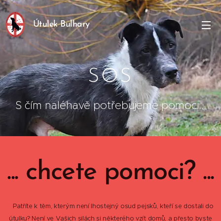
Útulek Bulhary
SOS
S čím naléhavě potřebujeme pomoci...
... chcete pomoci? ...
Patříte k těm, kterým není lhostejný osud pejsků, kteří se dostali do
útulku? Není ve Vašich silách si některého vzít domů, a přesto byste