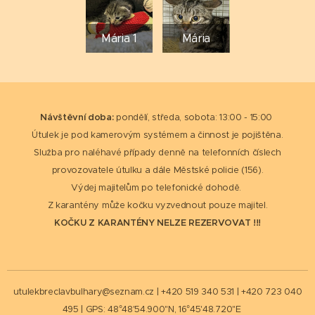
Mária 1
Mária
Návštěvní doba:
pondělí, středa, sobota: 13:00 - 15:00
Útulek je pod kamerovým systémem a činnost je pojištěna.
Služba pro naléhavé případy denně na telefonních číslech
provozovatele útulku a dále Městské policie (156).
Výdej majitelům po telefonické dohodě.
Z karantény může kočku vyzvednout pouze majitel.
KOČKU Z KARANTÉNY NELZE REZERVOVAT !!!
utulekbreclavbulhary@seznam.cz | +420 519 340 531 | +420 723 040
495 | GPS: 48°48'54.900"N, 16°45'48.720"E