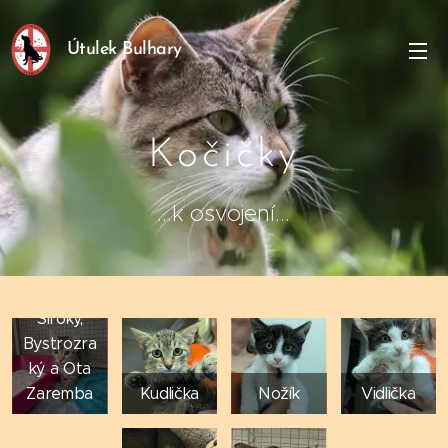
Útulek Bulhary
Kočičky
...k osvojení...
Dlouhý,
Široký,
Bystrozra
ký a Ota
Zaremba
Kudlička
Nožík
Vidlička