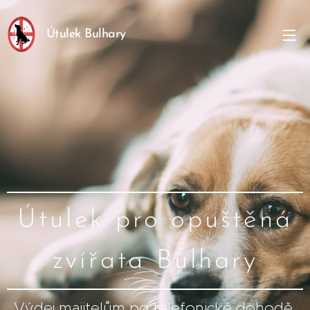
Útulek Bulhary
Útulek pro opuštěná
zvířata Bulhary
Výdej majitelům po telefonické dohodě.