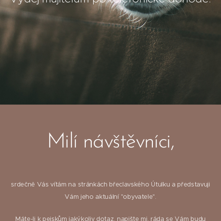
Milí návštěvníci,
srdečně Vás vítám na stránkách břeclavského Útulku a představuji
Vám jeho aktuální "obyvatele".
Máte-li k pejskům jakýkoliv dotaz, napište mi, ráda se Vám budu