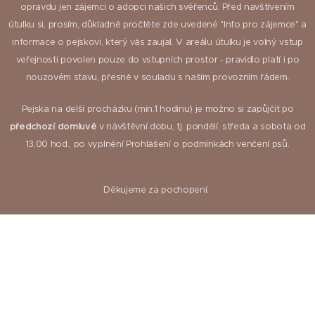
opravdu jen zájemci o adopci našich svěřenců. Před navštívením
útulku si, prosím, důkladně pročtěte zde uvedené "Info pro zájemce" a
informace o pejskovi, který vás zaujal. V areálu útulku je volný vstup
veřejnosti povolen pouze do vstupních prostor - pravidlo platí i po
nouzovém stavu, přesně v souladu s naším provozním řádem.
Pejska na delší procházku (min.1 hodinu) je možno si zapůjčit po
předchozí domluvě
v návštěvní dobu, tj. pondělí, středa a sobota od
13,00 hod., po vyplnění Prohlášení o podmínkách venčení psů.
Děkujeme za pochopení.
V našem útulku nabízíme i
HLÍDÁNÍ PEJSKŮ
. Můžete si u nás umístit
pejska, jedete-li na dovolenou... :-)