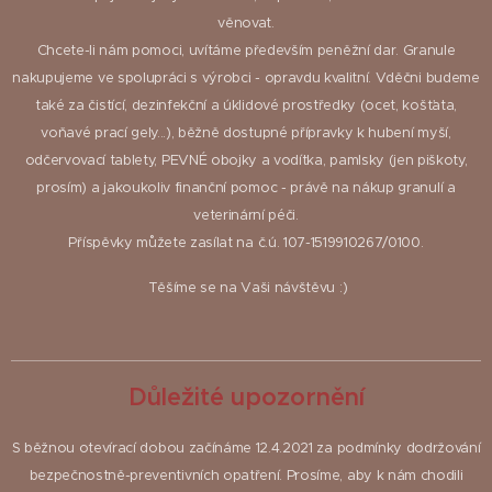
věnovat.
Chcete-li nám pomoci, uvítáme především peněžní dar. Granule
nakupujeme ve spolupráci s výrobci - opravdu kvalitní. Vděčni budeme
také za čistící, dezinfekční a úklidové prostředky (ocet, košťata,
voňavé prací gely...), běžně dostupné přípravky k hubení myší,
odčervovací tablety, PEVNÉ obojky a vodítka, pamlsky (jen piškoty,
prosím) a jakoukoliv finanční pomoc - právě na nákup granulí a
veterinární péči.
Příspěvky můžete zasílat na č.ú. 107-1519910267/0100.
Těšíme se na Vaši návštěvu :)
Důležité upozornění
S běžnou otevírací dobou začínáme 12.4.2021 za podmínky dodržování
bezpečnostně-preventivních opatření. Prosíme, aby k nám chodili