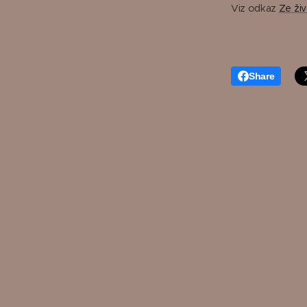
Viz odkaz
Ze ži
Share