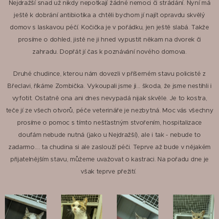
Nejdražší snad už nikdy nepotkají žádné nemoci či strádání. Nyní má
ještě k dobrání antibiotika a chtěli bychom jí najít opravdu skvělý
domov s laskavou péčí. Kočička je v pořádku, jen ještě slabá. Takže
prosíme o dohled, jistě ne ji hned vypustit někam na dvorek či
zahradu. Dopřát jí čas k poznávání nového domova.
Druhé chudince, kterou nám dovezli v příšerném stavu policisté z
Břeclavi, říkáme Zombička. Vykoupali jsme ji... škoda, že jsme nestihli i
vyfotit. Ostatně ona ani dnes nevypadá nijak skvěle. Je to kostra,
teče jí ze všech otvorů, péče veterináře je nezbytná. Moc vás všechny
prosíme o pomoc s tímto nešťastným stvořením, hospitalizace
doufám nebude nutná (jako u Nejdražší), ale i tak - nebude to
zadarmo.... ta chudina si ale zaslouží péči. Teprve až bude v nějakém
přijatelnějším stavu, můžeme uvažovat o kastraci. Na pořadu dne je
však teprve přežití.