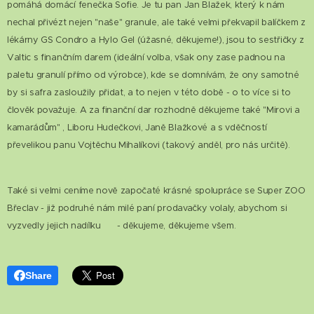
pomáhá domácí fenečka Sofie. Je tu pan Jan Blažek, který k nám
nechal přivézt nejen "naše" granule, ale také velmi překvapil balíčkem z
lékárny GS Condro a Hylo Gel (úžasné, děkujeme!), jsou to sestřičky z
Valtic s finančním darem (ideální volba, však ony zase padnou na
paletu granulí přímo od výrobce), kde se domnívám, že ony samotné
by si safra zasloužily přidat, a to nejen v této době - o to více si to
člověk považuje. A za finanční dar rozhodně děkujeme také "Mirovi a
kamarádům" , Liboru Hudečkovi, Janě Blažkové a s vděčností
převelikou panu Vojtěchu Mihalíkovi (takový anděl, pro nás určitě).
Také si velmi ceníme nově započaté krásné spolupráce se Super ZOO
Břeclav - již podruhé nám milé paní prodavačky volaly, abychom si
vyzvedly jejich nadílku 😊 - děkujeme, děkujeme všem.
Share