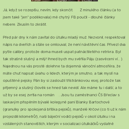
Já, když se rozepíšu, nevím, kdy skončit. 😊 Z minulého článku (a to
jsem také "jen" poděkovala) mě chytrý FB poučil - dlouhé články
nebere. Zkusím to zkrátit.
Před pár dny k nám zavítal do útulku mladý muž. Nezvonil, respektoval
nápis na dveřích a stále se omlouval, že není návštěvní čas. Přivezl dva
pytle calibry, protože doma museli uspat patnáctiletého retrívra. Byl
tak strašně slušný a milý! Ihned bych mu svěřila Páju (zasvěceni ví... ).
Najednou na vás prostě dolehne ta dojemná vánoční atmosféra, že
máte chuť napsat úvahu o lidech, kterým je smutno, a tak myslí na
opuštěné pejsky. Pán by si zasloužil třístránkovou esej, protože tak
příjemný a slušný člověk se hned tak nevidí. Ale máme tu i další, a to
už by se esej zvrtla na román😊. Jsou tu zaměstnanci ČS Břeclav s
laskavým přispěním bývalé kolegyně paní Blanky Bartochové
(granulky pro spokojená bříška pejsků), manželé Krčovi (co ti už k nám
projezdili kilometrů!), naši báječní vodiči pejsků v okolí útulku i na
vzdálených stanovištích, kterým v socializaci útulkáčků vydatně