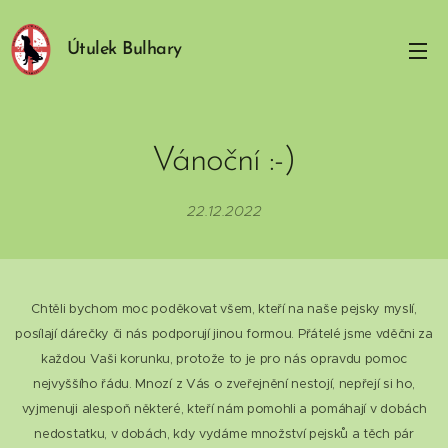
Útulek Bulhary
Vánoční :-)
22.12.2022
Chtěli bychom moc poděkovat všem, kteří na naše pejsky myslí,
posílají dárečky či nás podporují jinou formou. Přátelé jsme vděčni za
každou Vaši korunku, protože to je pro nás opravdu pomoc
nejvyššího řádu. Mnozí z Vás o zveřejnění nestojí, nepřejí si ho,
vyjmenuji alespoň některé, kteří nám pomohli a pomáhají v dobách
nedostatku, v dobách, kdy vydáme množství pejsků a těch pár