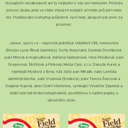
zbývajících nezabezpečí ani ty neplatící o nás ani nemluvím. Protože
provoz útulku jede ve stále stejných kolejích ať máte psů pět nebo
sto. Poděkování zveřejňuji průběžně, nyní tedy alespoň pár jmen za
prosinec:
Janser, spol.s.r.o - naprostá jednička! Oddělení ORL nemocnice
Břeclav, Lucie Říová (kamínky), Soňa Starynská, Daniela Dvořáková,
paní Mírová a Hugoušková, Adriana Spilmanová, Věra Pešáková, paní
Gregorová, Šlichtová a Finková, Mirda Cars, s.r.o, Danuta Kurek a
nejmilejší Myškovi z Brna, náš zlatý pan Mihalík, naše Lenička
administrátorka, Julie Vrzalová (Bobkovi), paní Tereza Švecová a
Dagmar Kujová, obec Dolní Věstonice, vynikající Vinařství Zapletal a
další naši milí drobní přispěvatelé, povětšinou s našimi pejsky u
vánočního stolu 😊