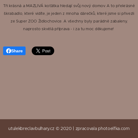
Tři krásná a MAZLIVÁ koťátka hledají svůj nový domov. A to překrásné
škrabadlo, které vidíte, je jeden z mnoha dárečků, které jsme si přivezli
ze Super ZOO Židlochovice. A všechny byly parádně zabaleny,
naprosto skvělá příprava - i za tu moc děkujeme!
Share
utulekbreclavbulhary.cz © 2020 |
zpracovala
photoelfka.com