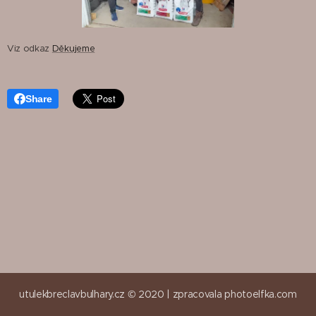
Viz odkaz
Děkujeme
Share
utulekbreclavbulhary.cz © 2020 |
zpracovala
photoelfka.com