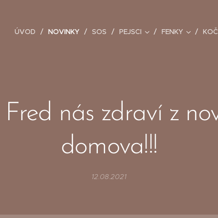
ÚVOD
NOVINKY
SOS
PEJSCI
FENKY
KOČ
i Fred nás zdraví z no
domova!!!
12.08.2021