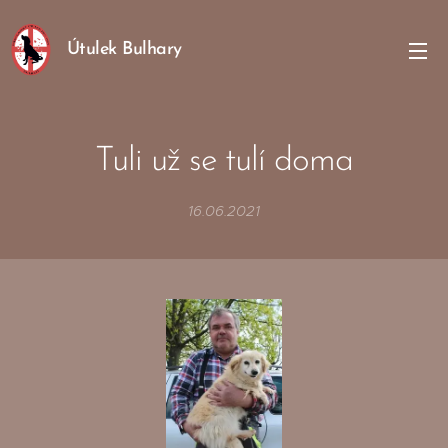
Útulek Bulhary
Tuli už se tulí doma
16.06.2021