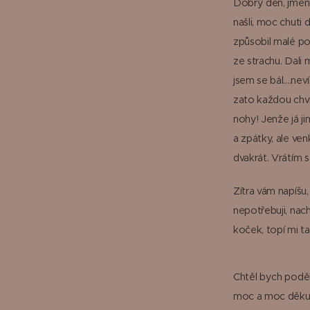
Dobrý den, jmen
našli, moc chuti 
způsobil malé po
ze strachu. Dali 
jsem se bál....ne
zato každou chvíl
nohy! Jenže já j
a zpátky, ale ve
dvakrát. Vrátím s
Zítra vám napíšu
nepotřebuji, nach
koček, topí mi ta
Chtěl bych poděk
moc a moc děkuji