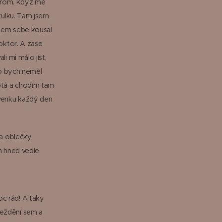
hrom. Když mě
útulku. Tam jsem
olem sebe kousal
doktor. A zase
i mi málo jíst,
ko bych neměl
motá a chodím tam
 venku každý den
 a oblečky
ím hned vedle
c rád! A taky
ježdění sem a