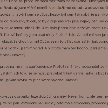
uji se Tibor. Asi proto, že mám mezi zadníma nožkama Tumor jako 
do života už jsem vážně neměl. Ale naložili mě do auta a odvezli do 
zdvižení, netvářil jsem se vůbec hezky, byl jsem tak slabý, že jsem k
mě do teploučkých dek, to bylo příjemné! Pak přijel nějaký pán, prý 
vím, co se mnou udělali, ale už mi bylo jenom lépe. Každým dnem. Dával
i. Takové lahůdky jsem snad nikdy "nežral", fakt! A nosili mě ven, ja
im ukázal, že chodit umím! Občas se mi to v hlavičce ještě nějak po
nku na vodítku jsem moc rád. A protože mám teď hodnou paní, jsme
e tááák unavený....
, jak se na mě vrhla paní kadeřnice. Protože mě fakt nepoznáte!! Jo -
ystali mi jich tolik, že se můžu převlékat třikrát denně, ha,ha....a bydl
m - já vám povím, to je na světě najednou krásně!!
ovat za dva balíky tuze dobrých granulek! Nevím komu...ale jsem mo
, že po paní Vozdecké na všechny tyto moje procedury, prohlídky, 