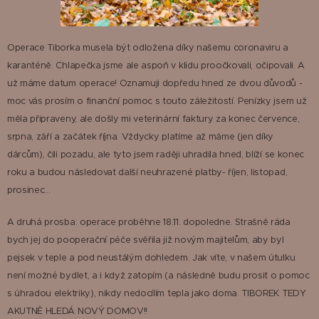
Operace Tiborka musela být odložena díky našemu coronaviru a
karanténě. Chlapečka jsme ale aspoň v klidu proočkovali, očipovali. A
už máme datum operace! Oznamuji dopředu hned ze dvou důvodů -
moc vás prosím o finanční pomoc s touto záležitostí. Penízky jsem už
měla připraveny, ale došly mi veterinární faktury za konec července,
srpna, září a začátek října. Vždycky platíme až máme (jen díky
dárcům), čili pozadu, ale tyto jsem raději uhradila hned, blíží se konec
roku a budou následovat další neuhrazené platby- říjen, listopad,
prosinec...
A druhá prosba: operace proběhne 18.11. dopoledne. Strašně ráda
bych jej do pooperační péče svěřila již novým majitelům, aby byl
pejsek v teple a pod neustálým dohledem. Jak víte, v našem útulku
není možné bydlet, a i když zatopím (a následně budu prosit o pomoc
s úhradou elektriky), nikdy nedocílím tepla jako doma. TIBOREK TEDY
AKUTNĚ HLEDÁ NOVÝ DOMOV!!