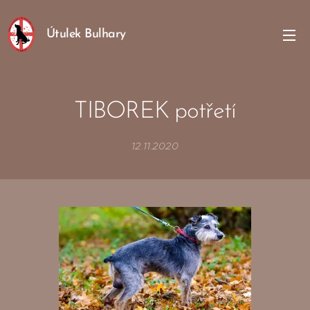
Útulek Bulhary
TIBOREK potřetí
12.11.2020