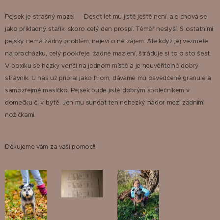
Pejsek je strašný mazel😊 Deset let mu jistě ještě není, ale chová se
jako příkladný stařík, skoro celý den prospí. Téměř neslyší. S ostatními
pejsky nemá žádný problém, nejeví o ně zájem. Ale když jej vezmete
na procházku, celý pookřeje, žádné mazlení, štráduje si to o sto šest.
V boxíku se hezky venčí na jednom místě a je neuvěřitelně dobrý
strávník. U nás už přibral jako hrom, dáváme mu osvědčené granule a
samozřejmě masíčko. Pejsek bude jistě dobrým společníkem v
domečku či v bytě. Jen mu sundat ten nehezký nádor mezi zadními
nožičkami.
Děkujeme vám za vaši pomoc!!