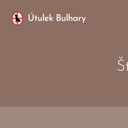
Útulek Bulhary
Šť