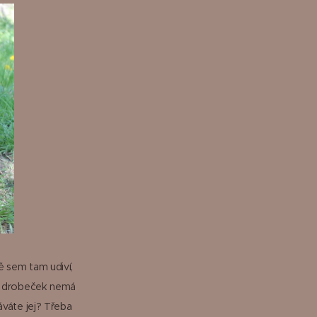
ě sem tam udiví,
en drobeček nemá
áváte jej? Třeba