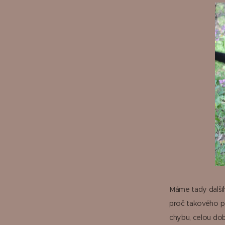
Máme tady dalšíh
proč takového pe
chybu, celou dob