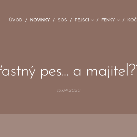
ÚVOD
NOVINKY
SOS
PEJSCI
FENKY
KOČ
astný pes... a majitel
15.04.2020