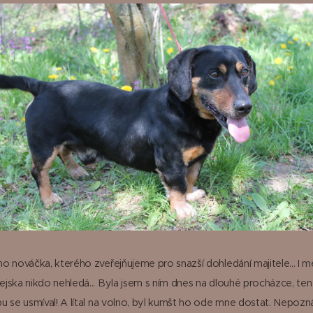
o nováčka, kterého zveřejňujeme pro snazší dohledání majitele... I m
jska nikdo nehledá... Byla jsem s ním dnes na dlouhé procházce, t
u se usmíval! A lítal na volno, byl kumšt ho ode mne dostat. Nepozn