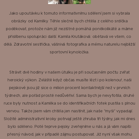
Jako upoutávku k tomuto informativnímu sdělení jsem si vybrala
obrázky od Kamilky. Téhle slečně bych chtěla z celého srdíčka
poděkovat, protože nám již nezištně pomáhá poněkolikáté a máme
přislíbenu spolupráci další. Kamila Krutáková: obětavá ve všem, co
dělá. Zdravotní sestřička, vášnivá fotografka a mému naturelu nejbližší
sportovní kynoložka.
Strávit dvě hodiny v našem útulku je při současném počtu zvířat
heroický výkon. Zvláště když občas musíte lézt i po kolenou!, naši
pejskové jsou již sice o milion procent kontaktnější než v prvních
týdnech, ale pořád prostě nedůvěřiví. Sama bych je nevyfotila, druhé
ruce byly nutnost a Kamilka se do identifikačních fotek pustila s plnou
vervou. Takže jsem vám chtěla jen nastínit, jak naše "myši" vypadají.
Složité administrativní kroky potrvají ještě zhruba tři týdny, jak mi dnes
bylo sděleno. Poté teprve pejsky zveřejníme u nás a já vám napíši
přesný návod, jak v případě zájmu postupovat. Již nyní však mohu