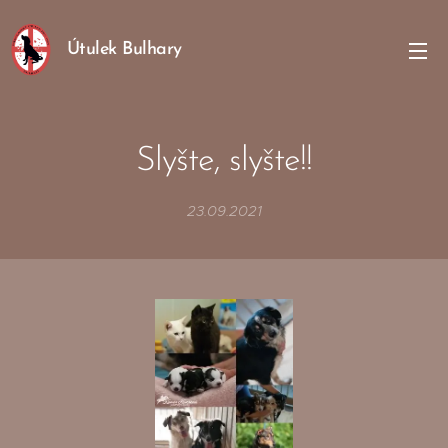
Útulek Bulhary
Slyšte, slyšte!!
23.09.2021