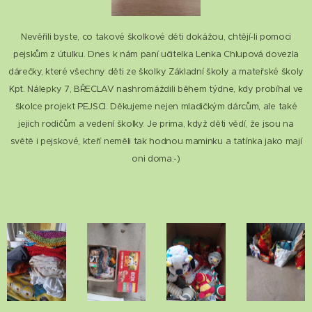
Nevěřili byste, co takové školkové děti dokážou, chtějí-li pomoci
pejskům z útulku. Dnes k nám paní učitelka Lenka Chlupová dovezla
dárečky, které všechny děti ze školky Základní školy a mateřské školy
Kpt. Nálepky 7, BŘECLAV nashromáždili během týdne, kdy probíhal ve
školce projekt PEJSCI. Děkujeme nejen mladičkým dárcům, ale také
jejich rodičům a vedení školky. Je prima, když děti vědí, že jsou na
světě i pejskové, kteří neměli tak hodnou maminku a tatínka jako mají
oni doma:-)