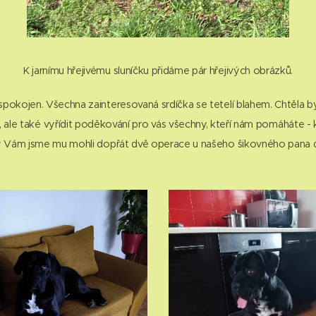
K jarnímu hřejivému sluníčku přidáme pár hřejivých obrázků.
spokojen. Všechna zainteresovaná srdíčka se tetelí blahem. Chtěla 
, ale také vyřídit poděkování pro vás všechny, kteří nám pomáháte - 
ky Vám jsme mu mohli dopřát dvě operace u našeho šikovného pana do