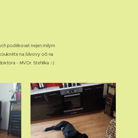
bych poděkovat nejen milým
koukněte na Silvovy oči na
ktora - MVDr. Stehlíka :-)