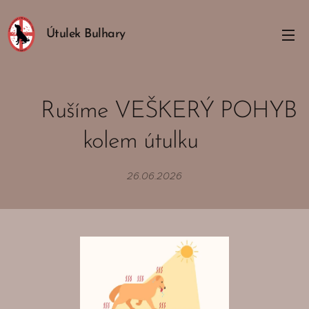
Útulek Bulhary
‼️Rušíme VEŠKERÝ POHYB
kolem útulku‼️
26.06.2026