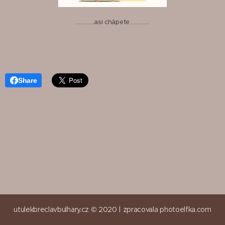
..............asi chápete...............
Share
utulekbreclavbulhary.cz © 2020 |
zpracovala
photoelfka.com