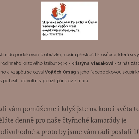
stím do poděkování k obrázku, musím přeskočit k osůbce, která si vy
rodinného krizového štábu" :-) :-) -
Kristýna Vlasáková
- ta nás zás
, no a vzápětí se ozval
Vojtěch Orság
s jeho facebookovou skupinko
potěšil - dovolím si použít pár slov z mailu:
ádi vám pomůžeme i když jste na konci světa t
ěláte denně pro naše čtyřnohé kamarády je
bdivuhodné a proto by jsme vám rádi poslali 1