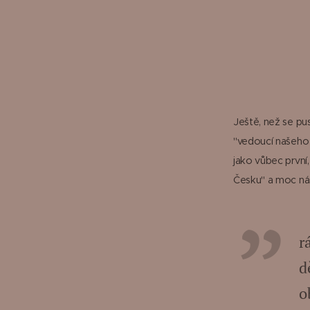
Ještě, než se pu
"vedoucí našeho 
jako vůbec první
Česku" a moc nás 
r
d
o