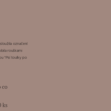
sloužila označení
obila rouškami
u "Psí toulky po
o co
0 ks