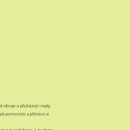
ibruje a přicházejí i maily,
i pomocníci a příznivci si
😊.