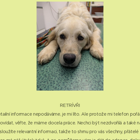
🐾RETRÍVŘI🐾
ilní informace nepodáváme, je mi líto. Ale protože mi telefon pořád v
ídat, věřte, že máme docela práce. Nechci být nezdvořilá a také naš
sloužíte relevantní informaci, takže to shrnu pro vás všechny, přátelé