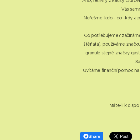
Ano, retrívry z kauzy Odro
Vás samo
Neřešme, kdo - co -kdy a p
Co potřebujeme? začínáme r
štěňata), používáme značku
granule stejné značky gastr
Sa
Uvítáme finanční pomoc na ve
Máte-li k disp
Share