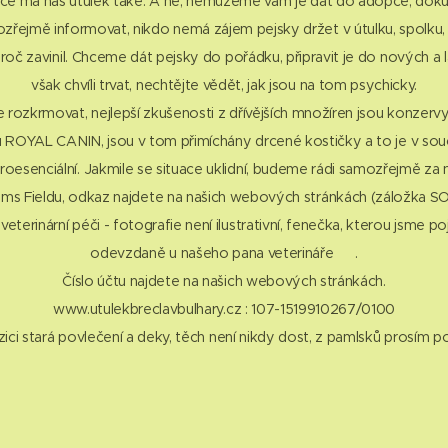
vice má náš útulek také. A ne, nemůžeme vám je dát do adopce, doku
zřejmě informovat, nikdo nemá zájem pejsky držet v útulku, spolku,
roč zavinil. Chceme dát pejsky do pořádku, připravit je do nových 
však chvíli trvat, nechtějte vědět, jak jsou na tom psychicky.
ozkrmovat, nejlepší zkušenosti z dřívějších množíren jsou konzervy
 ROYAL CANIN, jsou v tom přimíchány drcené kostičky a to je v souč
oesenciální. Jakmile se situace uklidní, budeme rádi samozřejmě za na
ms Fieldu, odkaz najdete na našich webových stránkách (záložka S
terinární péči - fotografie není ilustrativní, fenečka, kterou jsme po
odevzdaně u našeho pana veterináře 🥺.
Číslo účtu najdete na našich webových stránkách.
www.utulekbreclavbulhary.cz : 107-1519910267/0100
ozici stará povlečení a deky, těch není nikdy dost, z pamlsků prosím 