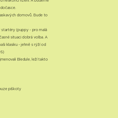
d neskončí řízení. A budeme
 dočasce.
a laskavých domovů. Bude to
 startéry (puppy - pro malá
asné situaci dobrá volba. A
ši klasiku - jehně s rýží od
OS)
jmenovali Bledule, leží takto
pouze piškoty🙏