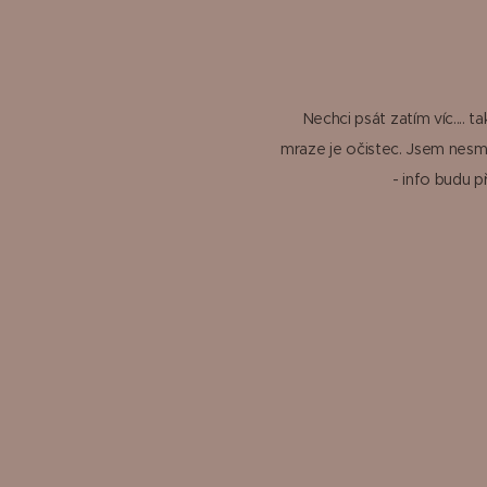
Nechci psát zatím víc....
mraze je očistec. Jsem nesmír
- info budu p