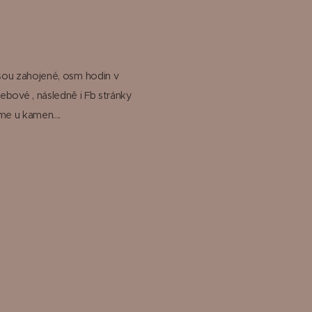
jsou zahojené, osm hodin v
webové , následně i Fb stránky
me u kamen....