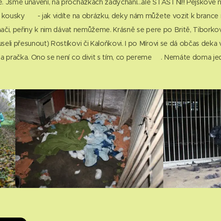
 Jsme unavení, na procházkách zadýchaní...ale ŠŤASTNI!! Pejskové 
 kousky 😊 - jak vidíte na obrázku, deky nám můžete vozit k brance 
rhači, peřiny k nim dávat nemůžeme. Krásně se pere po Britě, Tiborkov
eli přesunout) Rostíkovi či Kaloňkovi. I po Mírovi se dá občas deka v
la pračka. Ono se není co divit s tím, co pereme☹. Nemáte doma je