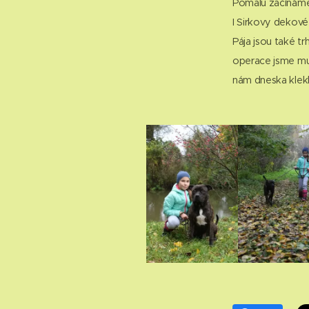
Pomalu začínáme.
I Sirkovy dekové
Pája jsou také t
operace jsme mus
nám dneska klek