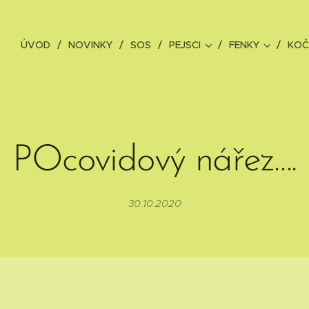
ÚVOD
NOVINKY
SOS
PEJSCI
FENKY
KOČ
POcovidový nářez….
30.10.2020