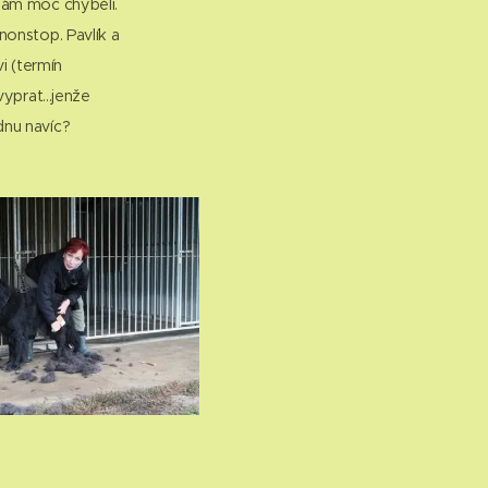
nám moc chyběli.
nonstop. Pavlík a
i (termín
yprat...jenže
dnu navíc?