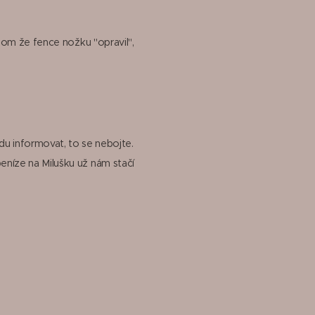
enom že fence nožku "opravil",
du informovat, to se nebojte.
eníze na Milušku už nám stačí