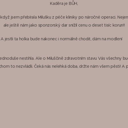
Kaděra je BŮH,
, když jsem přebírala Milušku z péče kliniky po náročné operaci. Nej
ale ještě nám jako sponzorský dar snížil cenu o deset tisíc korun!!
A jestli ta holka bude nakonec i normálně chodit, dám na modlení😊
m jednoduše nestihla. Ale o Miluščině zdravotním stavu Vás všechny bu
om to nezvládli. Čeká nás nelehká doba, držte nám všem pěsti! A p
😊