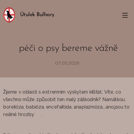
Útulek Bulhary
🪱 péči o psy bereme vážně💊
07.05.2026
Žijeme v oblasti s extremnim výskytem klíšťat. Víte, co
všechno může způsobit ten malý záškodník? Namátkou:
borelióza, babióza, encefalitida, anaplazmóza....ano,jsou to
reálné hrozby 😞.