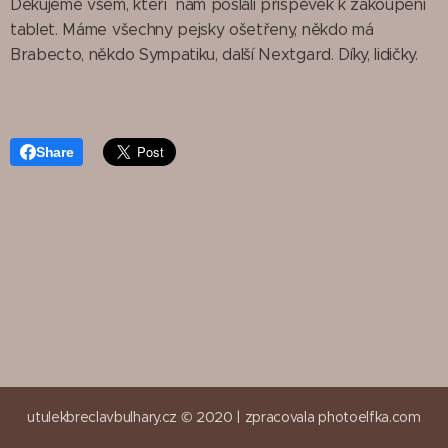
Děkujeme všem, kteří nám poslali příspěvek k zakoupení
tablet. Máme všechny pejsky ošetřeny, někdo má
Brabecto, někdo Sympatiku, další Nextgard. Díky, lidičky.🙏🏻
💝🤗
Share
utulekbreclavbulhary.cz © 2020 |
zpracovala
photoelfka.com