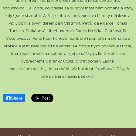
dnem. Před mnoha lety si od nás vzala fenku velkou jako
vzducholoď.... a i poté, co odešla za duhový most nám pomáhala vždy,
když jsme si zoufali. A že je toho za poslední dva tři roky nějak víc a
víc. Doplnila svým darem paní Vladimíru Petrů, dále dárce Tomáš
Turza, p. Pelikánová, Überhuberová, Radek Nožička, Z. Krčová, D.
Vaculovičová, Hana Kostrhúnová i další, kteří pomohli na štěňátka z
krabice a já musela použít na veterinu.A chtěla bych poděkovat i těm,
které jsem neviděla osobně, ale jejich sáčky, pytle či krabice si
vyzvedneme u branky útulku či vrat doma v Ladné.
Jsme strašně rádi, že jste na světě, všichni dobří človíčkové. Díky, že
jste s námi a našimi pejsky :-)
Share