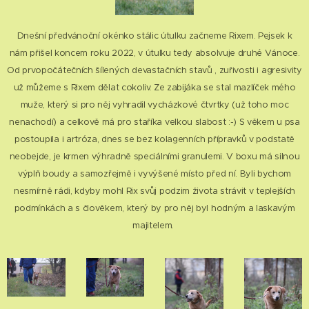
Dnešní předvánoční okénko stálic útulku začneme Rixem. Pejsek k
nám přišel koncem roku 2022, v útulku tedy absolvuje druhé Vánoce.
Od prvopočátečních šílených devastačních stavů , zuřivosti i agresivity
už můžeme s Rixem dělat cokoliv. Ze zabijáka se stal mazlíček mého
muže, který si pro něj vyhradil vycházkové čtvrtky (už toho moc
nenachodí) a celkově má pro staříka velkou slabost :-) S věkem u psa
postoupila i artróza, dnes se bez kolagenních přípravků v podstatě
neobejde, je krmen výhradně speciálními granulemi. V boxu má silnou
výplň boudy a samozřejmě i vyvýšené místo před ní. Byli bychom
nesmírně rádi, kdyby mohl Rix svůj podzim života strávit v teplejších
podmínkách a s člověkem, který by pro něj byl hodným a laskavým
majitelem.