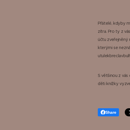
Přátelé, kdyby m
zítra. Pro ty z v
účtu zveřejněný 
kterými se neznám
utulekbreclavbu
S většinou z vás
děti knížky vyz
Share