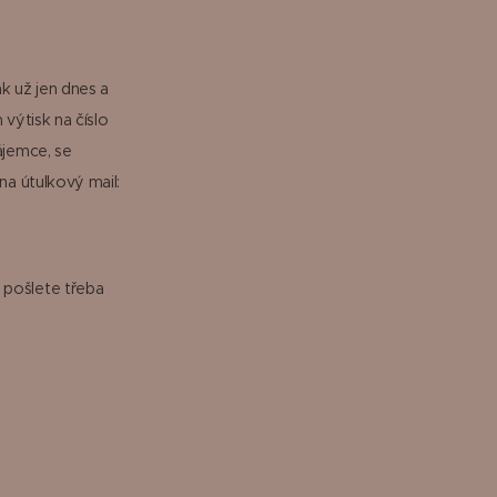
k už jen dnes a
 výtisk na číslo
ájemce, se
na útulkový mail:
 pošlete třeba