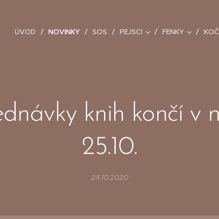
ÚVOD
NOVINKY
SOS
PEJSCI
FENKY
KOČ
dnávky knih končí v n
25.10.
24.10.2020