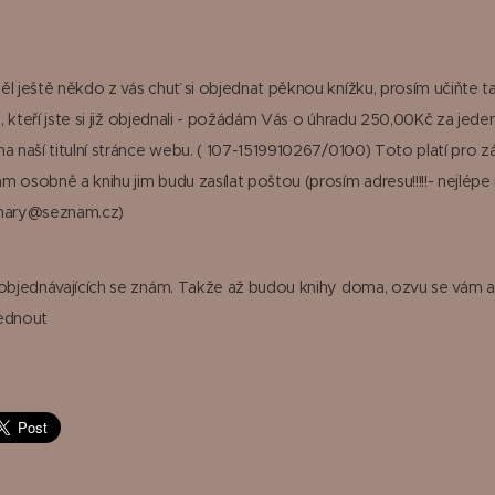
ěl ještě někdo z vás chuť si objednat pěknou knížku, prosím učiňte ta
ás, kteří jste si již objednali - požádám Vás o úhradu 250,00Kč za jeden
na naší titulní stránce webu. ( 107-1519910267/0100) Toto platí pro z
 osobně a knihu jim budu zasílat poštou (prosím adresu!!!!!- nejlépe 
lhary@seznam.cz)
 objednávajících se znám. Takže až budou knihy doma, ozvu se vám a
vednout 😊