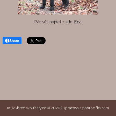
Pár vět najdete zde:
Eda
Share
utulekbreclavbulhary.cz © 2020 |
zpracovala
photoelfka.com