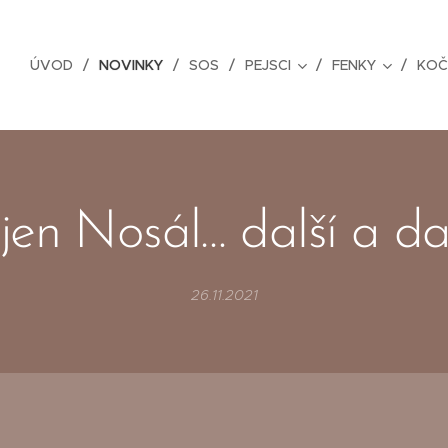
ÚVOD
NOVINKY
SOS
PEJSCI
FENKY
KOČ
en Nosál… další a da
26.11.2021