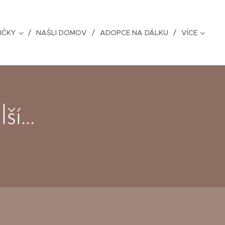
IČKY
NAŠLI DOMOV
ADOPCE NA DÁLKU
VÍCE
lší…