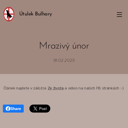
Útulek Bulhary
Mrazivý únor
18.02.2025
Článek najdete v záložce
Ze života
a video na našich FB stránkách :-)
Share