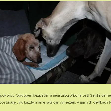
 pokorou. Obklopen bezpečím a neustálou přítomností. Senilní demen
postupuje... inu každý máme svůj čas vymezen. V jasných chvilkách to