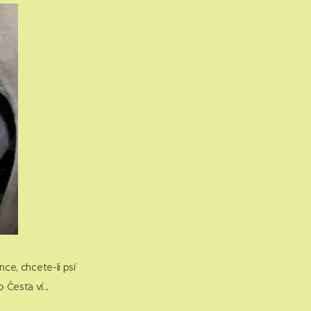
ce, chcete-li psí
 Česťa ví...