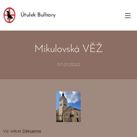
Útulek Bulhary
Mikulovská VĚŽ
07.01.2022
Viz odkaz
Děkujeme