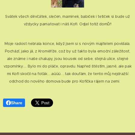
Svátek všech děvčátek, slečen, maminek, babiček i tetiček si bude už
vždycky pamatovat i náš Kofi. Odjel totiž domů!!
Moje radost nebrala konce, když jsem si s novým majitelem povídala.
Pochází, jako já, z Kroměříže, což by už takto byla emoční záležitost,
ale známe i naše chalupy, jsou kousek od sebe, stejná ulice, stejné
vzpomínky…. Bylo mi do pláče, opravdu. Napřed štěstím, jasně, ale pak
mi Kofi skočil na foťák…..aúúú…..tak doufám, že tento můj nejdražší
odchod do nového domova bude pro Kofíčka rájem na zemi. 😊
Share