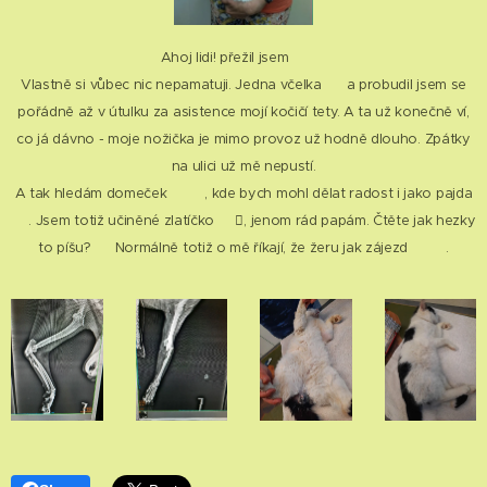
Ahoj lidi! přežil jsem 🙏🏻😍
Vlastně si vůbec nic nepamatuji. Jedna včelka 💉 a probudil jsem se
pořádně až v útulku za asistence mojí kočičí tety. A ta už konečně ví,
co já dávno - moje nožička je mimo provoz už hodně dlouho. Zpátky
na ulici už mě nepustí.
A tak hledám domeček 🏡🏢, kde bych mohl dělat radost i jako pajda
😍. Jsem totiž učiněné zlatíčko ☝🏻🪎, jenom rád papám. Čtěte jak hezky
to píšu? ✍🏻 Normálně totiž o mě říkají, že žeru jak zájezd 😂🤩.