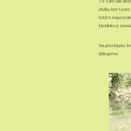
To Vám tak dnesk
útulku loni tout
totiž k nepoznán
šestikilový závis
Na procházku šel
děkujeme 😊