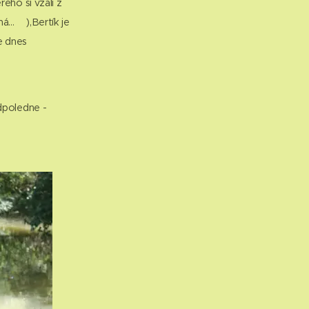
ého si vzali z
...☹),Bertík je
e dnes
dpoledne -