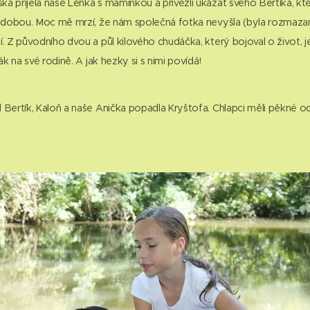
a přijela naše Lenka s maminkou a přivezli ukázat svého Bertíka, kter
o dobou. Moc mě mrzí, že nám společná fotka nevyšla (byla rozmazaná
í. Z původního dvou a půl kilového chudáčka, který bojoval o život, j
lák na své rodině. A jak hezky si s nimi povídá!
 Bertík, Kaloň a naše Anička popadla Kryštofa. Chlapci měli pěkné o