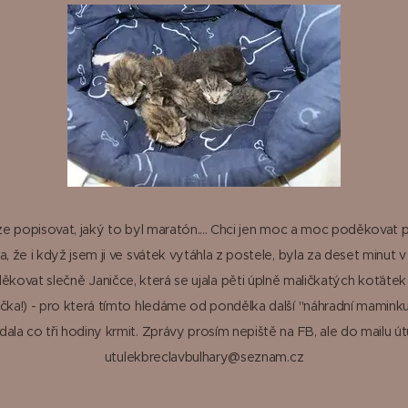
e popisovat, jaký to byl maratón.... Chci jen moc a moc poděkovat p
, že i když jsem ji ve svátek vytáhla z postele, byla za deset minut 
ěkovat slečně Janičce, která se ujala pěti úplně maličkatých koťátek 
čka!) - pro která tímto hledáme od pondělka další "náhradní maminku"
dala co tři hodiny krmit. Zprávy prosím nepiště na FB, ale do mailu út
utulekbreclavbulhary@seznam.cz