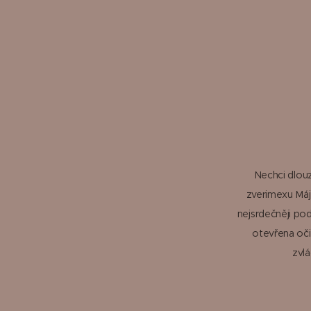
Nechci dlouz
zverimexu Mája
nejsrdečněji pod
otevřena oči
zvlá