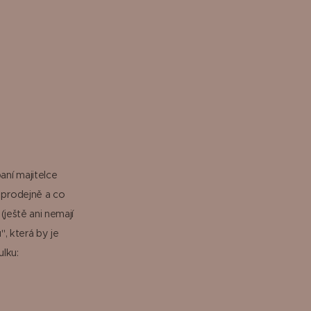
aní majitelce
v prodejně a co
(ještě ani nemají
, která by je
ulku: