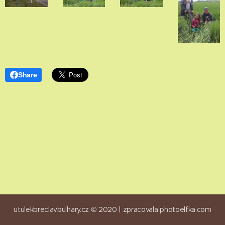
Share
utulekbreclavbulhary.cz © 2020 |
zpracovala
photoelfka.com