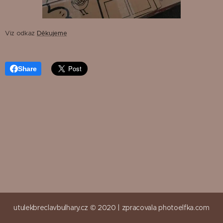
Viz odkaz
Děkujeme
Share
utulekbreclavbulhary.cz © 2020 |
zpracovala
photoelfka.com