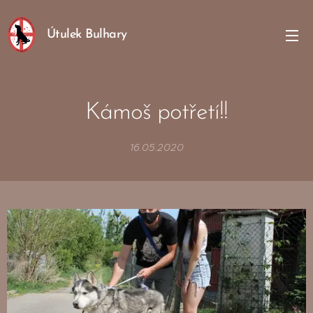
Útulek Bulhary
Kámoš potřetí!!
16.05.2020