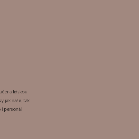
oučena lidskou
y jak naše, tak
i personál.