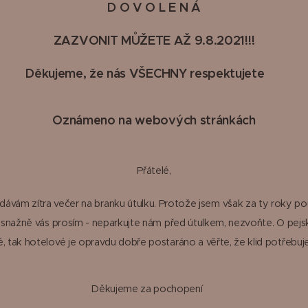
D O V O L E N Á
ZAZVONIT MŮŽETE AŽ 9.8.2021!!!
Děkujeme, že nás VŠECHNY respektujete 😊
Oznámeno na webových stránkách
Přátelé,
dávám zítra večer na branku útulku. Protože jsem však za ty roky p
 snažně vás prosím - neparkujte nám před útulkem, nezvoňte. O pejsk
, tak hotelové je opravdu dobře postaráno a věřte, že klid potřebuje 
Děkujeme za pochopení 😊