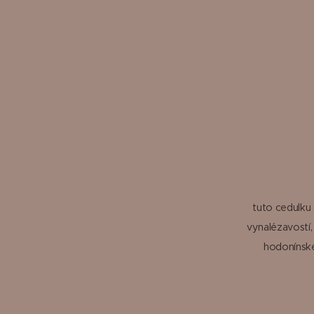
tuto cedulku 
vynalézavostí,
hodonínské