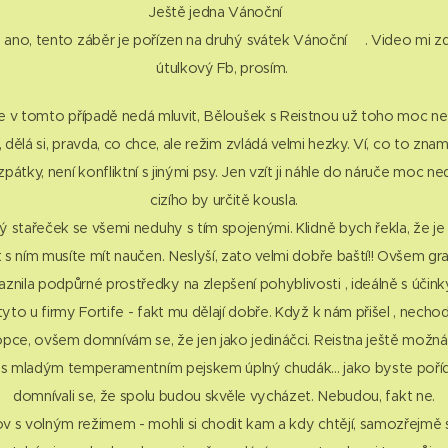
Ještě jedna Vánoční🎄
no, tento záběr je pořízen na druhý svátek Vánoční🎁. Video mi zde
útulkový Fb, prosím.
 v tomto případě nedá mluvit, Běloušek s Reistnou už toho moc nen
, dělá si, pravda, co chce, ale režim zvládá velmi hezky. Ví, co to znam
tky, není konfliktní s jinými psy. Jen vzít ji náhle do náruče moc ned
cizího by určitě kousla.
 stařeček se všemi neduhy s tím spojenými. Klidně bych řekla, že je
s ním musíte mít naučen. Neslyší, zato velmi dobře baští!! Ovšem gr
ila podpůrné prostředky na zlepšení pohyblivosti , ideálně s účink
yto u firmy Fortife - fakt mu dělají dobře. Když k nám přišel , nechod
pce, ovšem domnívám se, že jen jako jedináčci. Reistna ještě možná,
 s mladým temperamentním pejskem úplný chudák... jako byste pořídil
domnívali se, že spolu budou skvěle vycházet. Nebudou, fakt ne.
v s volným režimem - mohli si chodit kam a kdy chtějí, samozřejmě 