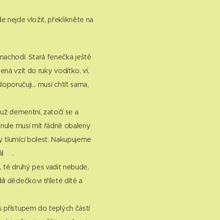
 nejde vložit, překlikněte na
achodí. Stará fenečka ještě
ená vzít do ruky vodítko, ví,
oporučuji... musí chtít sama,
 už dementní, zatočí se a
anule musí mít řádně obaleny
y tlumící bolest. Nakupujeme
il😕.
 té druhý pes vadit nebude,
i dědečkovi tříleté dítě a
s přístupem do teplých částí