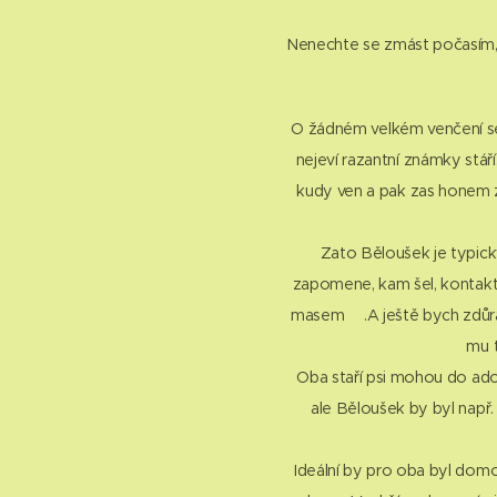
Nenechte se zmást počasím, a
O žádném velkém venčení se
nejeví razantní známky stáří
kudy ven a pak zas honem zpá
Zato Běloušek je typický
zapomene, kam šel, kontakt 
masem☝.A ještě bych zdůrazn
mu t
Oba staří psi mohou do ado
ale Běloušek by byl např.
Ideální by pro oba byl domo