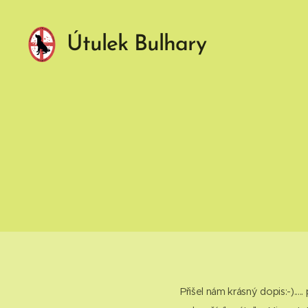
Útulek Bulhary
Přišel nám krásný dopis:-)....