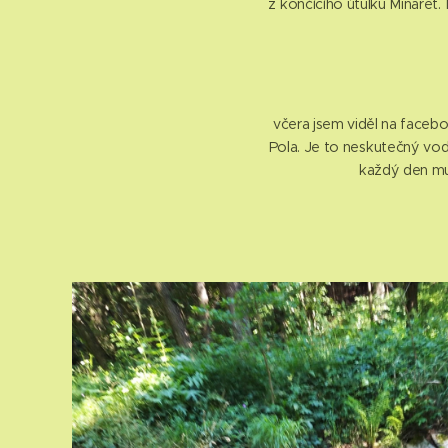
z končícího útulku Minaret. 
včera jsem viděl na facebo
Pola. Je to neskutečný vodní
každý den mus