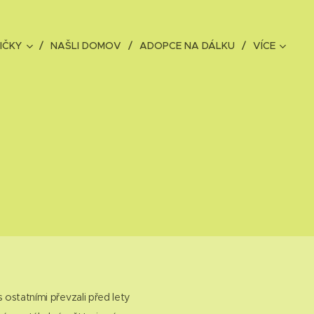
IČKY
NAŠLI DOMOV
ADOPCE NA DÁLKU
VÍCE
 s ostatními převzali před lety