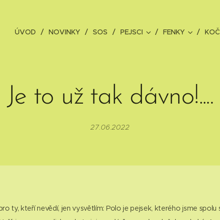
ÚVOD
NOVINKY
SOS
PEJSCI
FENKY
KOČ
Je to už tak dávno!....
27.06.2022
. pro ty, kteří nevědí, jen vysvětlím: Polo je pejsek, kterého jsme spolu