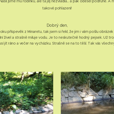
Našli jsme mu rodinku, ale ta jej nezvládla... a pak odešel podruhé. A 
takové pohlazení!
Dobrý den,
oku příspevěk z Minaretu, tak jsem si řekl, že jim i vám pošlu obráz
 živel a strašně miluje vodu. Je to neskutečně hodný pejsek. Už troch
í jít ráno a večer na vycházku. Strašně se na to těší. Tak vás všechn