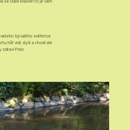
má se stále krásně! to je vám
ek vašeho bývalého svěřence
u hůř vidí, slyší a chodí ale
y zdraví Polo.