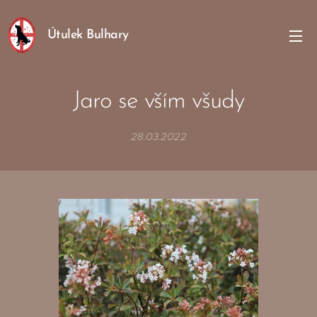
Útulek Bulhary
Jaro se vším všudy
28.03.2022