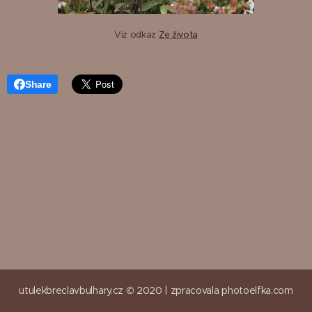
Viz odkaz
Ze života
Share
utulekbreclavbulhary.cz © 2020 |
zpracovala
photoelfka.com