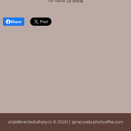
Viz odkaz
Ze života
Share
utulekbreclavbulhary.cz © 2020 |
zpracovala
photoelfka.com