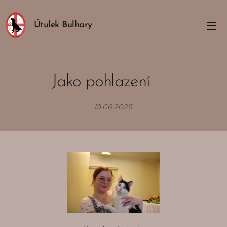
Útulek Bulhary
Jako pohlazení 😇
19.06.2026