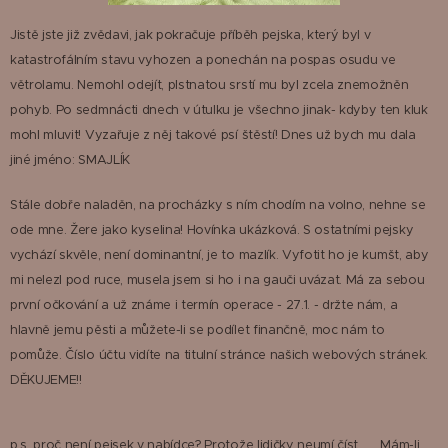
Jistě jste již zvědavi, jak pokračuje příběh pejska, který byl v
katastrofálním stavu vyhozen a ponechán na pospas osudu ve
větrolamu. Nemohl odejít, plstnatou srstí mu byl zcela znemožněn
pohyb. Po sedmnácti dnech v útulku je všechno jinak- kdyby ten kluk
mohl mluvit! Vyzařuje z něj takové psí štěstí! Dnes už bych mu dala
jiné jméno: SMAJLÍK😊
Stále dobře naladěn, na procházky s ním chodím na volno, nehne se
ode mne. Žere jako kyselina! Hovínka ukázková. S ostatními pejsky
vychází skvěle, není dominantní, je to mazlík. Vyfotit ho je kumšt, aby
mi nelezl pod ruce, musela jsem si ho i na gauči uvázat. Má za sebou
první očkování a už známe i termín operace - 27.1. - držte nám, a
hlavně jemu pěsti a můžete-li se podílet finančně, moc nám to
pomůže. Číslo účtu vidíte na titulní stránce našich webových stránek.
DĚKUJEME!!
p.s. proč není pejsek v nabídce? Protože lidičky neumí číst😊. Mám-li