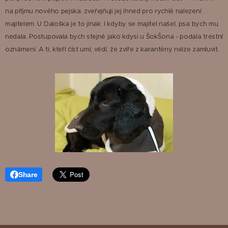
na příjmu nového pejska, zveřejňuji jej ihned pro rychlé nalezení
majitelem. U Daloška je to jinak. I kdyby se majitel našel, psa bych mu
nedala. Postupovala bych stejně jako kdysi u ŠokŠona - podala trestní
oznámení. A ti, kteří číst umí, vědí, že zvíře z karantény nelze zamluvit.
Share