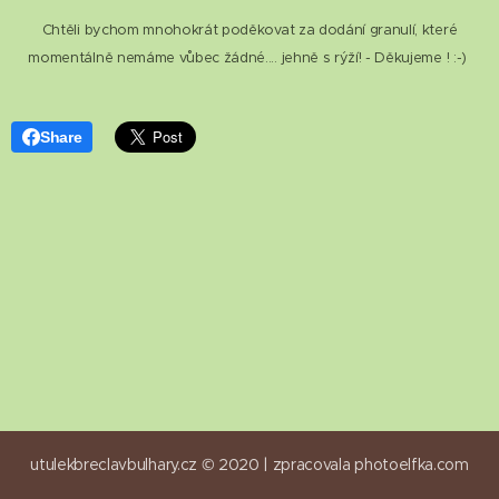
Chtěli bychom mnohokrát poděkovat za dodání granulí, které
momentálně nemáme vůbec žádné.... jehně s rýží! - Děkujeme ! :-)
Share
utulekbreclavbulhary.cz © 2020 |
zpracovala
photoelfka.com