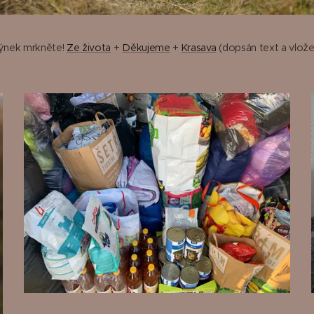
ýnek mrkněte!
Ze života
+
Děkujeme
+
Krasava
(dopsán text a vlože