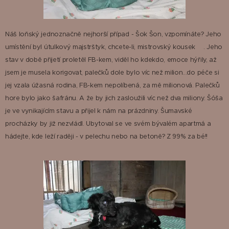
Náš loňský jednoznačně nejhorší případ - Šok Šon, vzpomínáte? Jeho
umístění byl útulkový majstrštyk, chcete-li, mistrovský kousek😊. Jeho
stav v době přijetí proletěl FB-kem, viděl ho kdekdo, emoce hýřily, až
jsem je musela korigovat, palečků dole bylo víc než milion...do péče si
jej vzala úžasná rodina, FB-kem nepolíbená, za mě milionová. Palečků
hore bylo jako šafránu. A že by jich zasloužili víc než dva miliony. Šóša
je ve vynikajícím stavu a přijel k nám na prázdniny. Šumavské
procházky by již nezvládl. Ubytoval se ve svém bývalém apartmá a
hádejte, kde leží raději - v pelechu nebo na betoně? Z 99% za bé!!