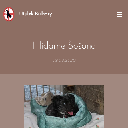
Útulek Bulhary
Hlídáme Šošona
09.08.2020