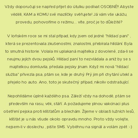
Vždy doporučuji se napřed přijet do útulku podívat OSOBNĚ!! Abyste
věděli, KAM a KOMU své mazlíčky svěřujete! Já vám vše ukážu,
provedu, pohovoříme o režimu.... víte, proč je to důležité?
V loňském roce se mi stal případ, kdy jsem od jedné "hlídací paní" ,
která se prezentovala zkušenostmi, znalostmi, přebírala hlídání. Byla
to smutná historie. Volala mi uplakaná majitelka z dovolené, zda-li se
neujmu jejích dvou pejsků. Hlídací paní to nezvládala a aniž by se s
majitelkou domluvila, předala pejsky jinam. Když mi nová "hlídací
služba" přivezla psa, ptám se, kde je druhý. Prý jim při chytání utekl a
přejelo ho auto. Ano, toto je skutečný případ, nikoliv odstrašující.
Nepohlídáme úplně každého psa. Záleží vždy na dohodě, ptám se
především na rasu, věk, stáří. A požadujeme plnou vakcinaci plus
ošetření pejska proti klíšťatům a blechám. Žijeme v oblasti lužních lesů,
klíšťat je u nás všude okolo opravdu mnoho. Proto vždy volejte,
nejsem-li v doslechu , pište SMS. Vyběhnu na signál a volám zpět :-)