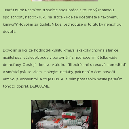
Třikrát hurá! Nesmírně si vážíme spolupráce s touto významnou
společností, neboť - ruku na srdce - kde se dostanete k takovému
krmivu?? Hovořím za útulek. Nikde. Jednoduše si to útulky nemohou
dovolit.
Dovolím si říci, že hodnotí-li kvalitu krmiva jakákoliv chovná stanice,
majitel psa, výsledek bude v porovnání s hodnocením útulku vždy
druhořadý. Obstojí-li krmivo v útulku, čili extrémně stresovém prostředí
a směsicí psů se všemi možnými neduhy, pak není o čem hovořit.
Krmivo je excelentní. A to je Hills. A je nám potěšením našim pejskům
tohoto dopřát. DĚKUJEME.